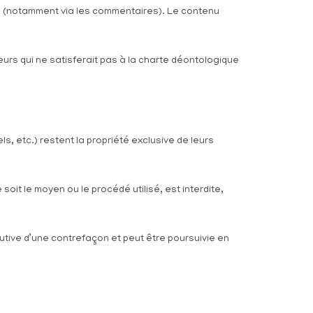
és (notamment via les commentaires). Le contenu
teurs qui ne satisferait pas à la charte déontologique
s, etc.) restent la propriété exclusive de leurs
oit le moyen ou le procédé utilisé, est interdite,
utive d’une contrefaçon et peut être poursuivie en