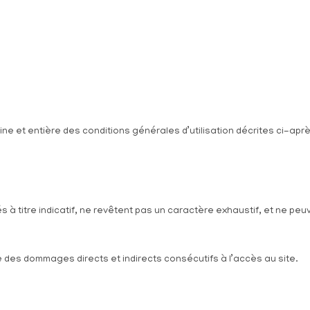
leine et entière des conditions générales d’utilisation décrites ci-apr
 à titre indicatif, ne revêtent pas un caractère exhaustif, et ne peu
e des dommages directs et indirects consécutifs à l’accès au site.